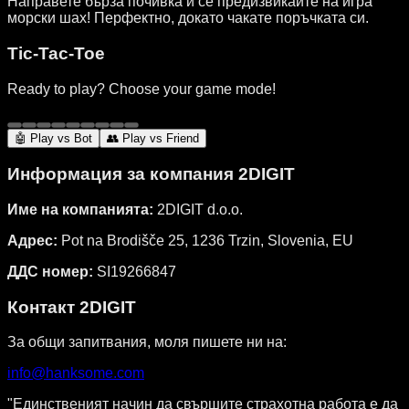
Направете бърза почивка и се предизвикайте на игра
морски шах! Перфектно, докато чакате поръчката си.
Tic-Tac-Toe
Ready to play? Choose your game mode!
🤖 Play vs Bot
👥 Play vs Friend
Информация за компания 2DIGIT
Име на компанията:
2DIGIT d.o.o.
Адрес:
Pot na Brodišče 25, 1236 Trzin, Slovenia, EU
ДДС номер:
SI19266847
Контакт 2DIGIT
За общи запитвания, моля пишете ни на:
info@hanksome.com
"Единственият начин да свършите страхотна работа е да