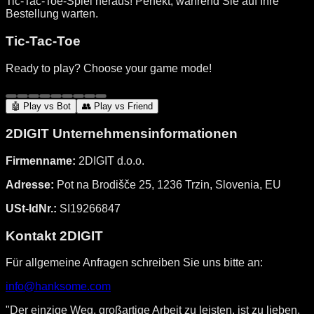
Tic-Tac-Toe-Spiel heraus! Perfekt, während Sie auf Ihre
Bestellung warten.
Tic-Tac-Toe
Ready to play? Choose your game mode!
🤖 Play vs Bot
👥 Play vs Friend
2DIGIT Unternehmensinformationen
Firmenname:
2DIGIT d.o.o.
Adresse:
Pot na Brodišče 25, 1236 Trzin, Slovenia, EU
USt-IdNr.:
SI19266847
Kontakt 2DIGIT
Für allgemeine Anfragen schreiben Sie uns bitte an:
info@hanksome.com
"Der einzige Weg, großartige Arbeit zu leisten, ist zu lieben,